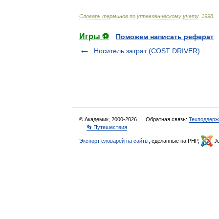
Словарь
терминов
по
управленческому
учету
.
1998
.
Игры ⚽
Поможем написать реферат
Носитель затрат (COST DRIVER)
© Академик, 2000-2026
Обратная связь:
Техподдерж
👣 Путешествия
Экспорт словарей на сайты
, сделанные на PHP,
Jo