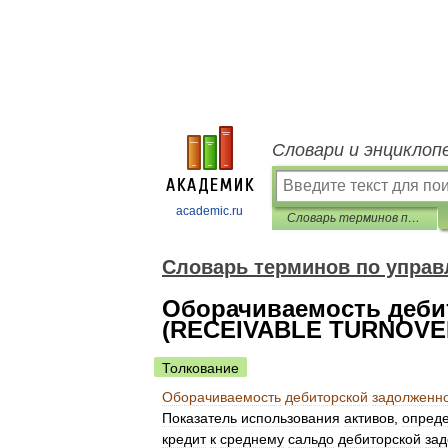
Словари и энциклоп
academic.ru
Словарь терминов по управленческому учету
Словарь терминов по управ
Оборачиваемость деби
(RECEIVABLE TURNOVE
Толкование
Оборачиваемость
дебиторской
задолженн
Показатель
использования
активов
,
опред
кредит
к
среднему
сальдо
дебиторской
за