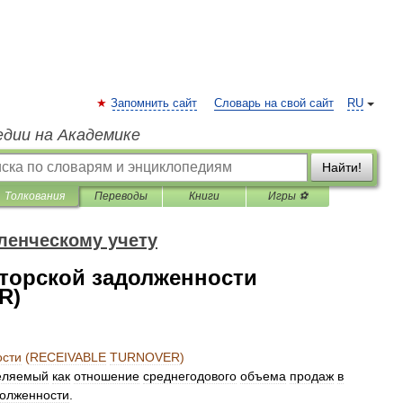
Запомнить сайт
Словарь на свой сайт
RU
едии на Академике
Найти!
Толкования
Переводы
Книги
Игры ⚽
ленческому учету
торской задолженности
R)
ости
(
RECEIVABLE
TURNOVER
)
еляемый
как
отношение
среднегодового
объема
продаж
в
долженности
.